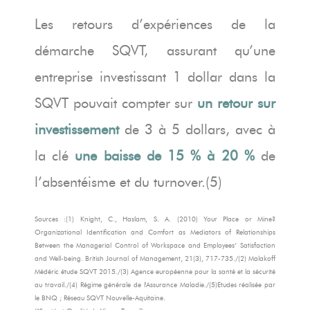
Les retours d’expériences de la
démarche SQVT, assurant qu’une
entreprise investissant 1 dollar dans la
SQVT pouvait compter sur
un retour sur
investissement
de 3 à 5 dollars, avec à
la clé
une baisse de 15 % à 20 %
de
l’absentéisme et du turnover.(5)
Sources :(1) Knight, C., Haslam, S. A. (2010) Your Place or Mine?
Organizational Identification and Comfort as Mediators of Relationships
Between the Managerial Control of Workspace and Employees’ Satisfaction
and Well-being. British Journal of Management, 21(3), 717-735./(2) Malakoff
Médéric étude SQVT 2015./(3) Agence européenne pour la santé et la sécurité
au travail./(4) Régime générale de l'Assurance Maladie./(5)Etudes réalisée par
le BNQ ; Réseau SQVT Nouvelle-Aquitaine.